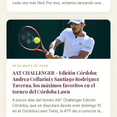
cada vez más fácil. Por eso, estamos lanzando una
nueva plataforma de reservas más ágil, que vas a
poder llevar en tu celular como una aplicación. Acá
te explicamos, sin vueltas, cómo empezar a usarla y
cómo será el paso a paso de los próximos días.
10 DE MAYO DE 2026
AAT CHALLENGER - Edición Córdoba:
Andrea Collarini y Santiago Rodríguez
Taverna, los máximos favoritos en el
torneo del Córdoba Lawn
A pocos días del torneo AAT Challenger Edición
Córdoba, que se disputará desde este domingo 10
en el Córdoba Lawn Tenis, la ATP dio a conocer la
lista de tenistas clasificados al main draw y en la